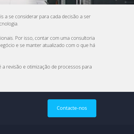
 a se considerar para cada decisão a ser
cnologia.
ionais. Por isso, contar com uma consultoria
 negócio e se manter atualizado com o que há
é a revisão e otimização de processos para
Contacte-nos